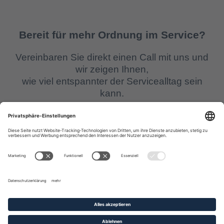
Bereit für mehr Ordnung im Service?
Vereinbaren Sie direkt einen Call mit uns und
wir zeigen Ihnen,
wie viel entspannter der Servicealltag sein
kann.
Kontakt aufnehmen
Whitepaper downloaden
© 2025 RISE Technologies GmbH. Alle Rechte