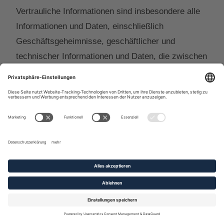
Vertrauliche Informationen sind insbesondere alle
Informationen und Daten, einschließlich
Geschäftsgeheimnisse, geschäftlicher und
technischer Informationen und Daten, die zwischen
RISE und dem Kunden im Zusammenhang mit dem
Zweck dieses Vertrages offen gelegt werden,
unabhängig davon, ob sie schriftlich, mündlich, auf
Papier, Band, Diskette, CD-Rom, DVD oder durch
irgendein anderes Medium oder in einer anderen
Form vorliegen (einschließlich solcher
Informationen, die in visualisierter oder mündlicher
Form offen gelegt werden).
Beide Parteien legen die von ihnen eingegangenen
Verpflichtungen zur Geheimhaltung auch allen